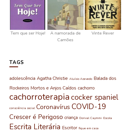
Tem que ser Hoje!
A namorada de
Vinte Rever
Camões
TAGS
adolescência
Agatha Christie
Balada dos
Aluísio Azevedo
Rockeiros Mortos e Anjos Caídos
cachorro
cachorroterapia
cocker spaniel
COVID-19
Coronavírus
consciência social
Crescer é Perigoso
criança
Dorival Caymmi
Escola
Escrita Literária
Escritor
fique em casa