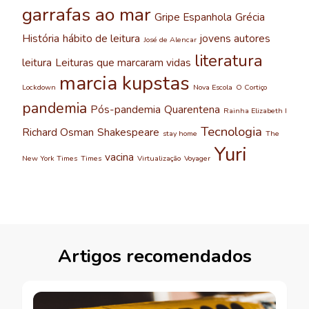
garrafas ao mar
Gripe Espanhola
Grécia
História
hábito de leitura
jovens autores
José de Alencar
literatura
leitura
Leituras que marcaram vidas
marcia kupstas
Lockdown
Nova Escola
O Cortiço
pandemia
Pós-pandemia
Quarentena
Rainha Elizabeth I
Tecnologia
Richard Osman
Shakespeare
stay home
The
Yuri
vacina
New York Times
Times
Virtualização
Voyager
Artigos recomendados