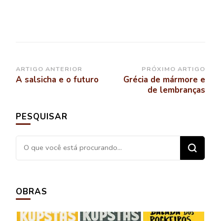
Navegação
ARTIGO ANTERIOR
PRÓXIMO ARTIGO
A salsicha e o futuro
Grécia de mármore e
de
de lembranças
post
PESQUISAR
Procurando
algo?
OBRAS