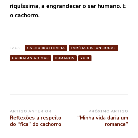
riquíssima, a engrandecer o ser humano. E
o cachorro.
TAGS:
CACHORROTERAPIA
FAMÍLIA DISFUNCIONAL
GARRAFAS AO MAR
HUMANOS
YURI
Navegação
ARTIGO ANTERIOR
PRÓXIMO ARTIGO
Reflexões a respeito
“Minha vida daria um
de
do “fica” do cachorro
romance”
post