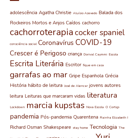
adolescência
Agatha Christie
Balada dos
Aluísio Azevedo
Rockeiros Mortos e Anjos Caídos
cachorro
cachorroterapia
cocker spaniel
COVID-19
Coronavírus
consciência social
Crescer é Perigoso
criança
Dorival Caymmi
Escola
Escrita Literária
Escritor
fique em casa
garrafas ao mar
Gripe Espanhola
Grécia
História
hábito de leitura
jovens autores
José de Alencar
literatura
leitura
Leituras que marcaram vidas
marcia kupstas
Lockdown
Nova Escola
O Cortiço
pandemia
Pós-pandemia
Quarentena
Rainha Elizabeth I
Tecnologia
Richard Osman
Shakespeare
stay home
The
Yuri