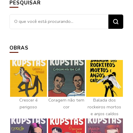
PESQUISAR
Procurando
algo?
OBRAS
Crescer é
Coragem não tem
Balada dos
perigoso
cor
rockeiros mortos
e anjos caídos