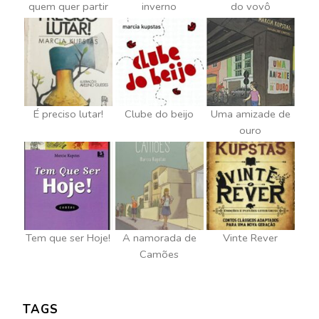
quem quer partir
inverno
do vovô
É preciso lutar!
Clube do beijo
Uma amizade de
ouro
Tem que ser Hoje!
A namorada de
Vinte Rever
Camões
TAGS