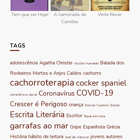
Tem que ser Hoje!
A namorada de
Vinte Rever
Camões
TAGS
adolescência
Agatha Christie
Balada dos
Aluísio Azevedo
Rockeiros Mortos e Anjos Caídos
cachorro
cachorroterapia
cocker spaniel
COVID-19
Coronavírus
consciência social
Crescer é Perigoso
criança
Dorival Caymmi
Escola
Escrita Literária
Escritor
fique em casa
garrafas ao mar
Gripe Espanhola
Grécia
História
hábito de leitura
jovens autores
José de Alencar