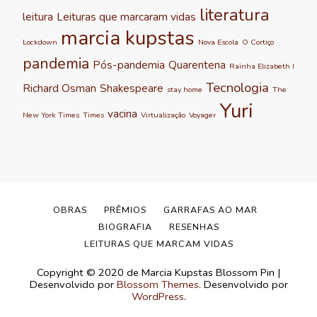
literatura
leitura
Leituras que marcaram vidas
marcia kupstas
Lockdown
Nova Escola
O Cortiço
pandemia
Pós-pandemia
Quarentena
Rainha Elizabeth I
Tecnologia
Richard Osman
Shakespeare
stay home
The
Yuri
vacina
New York Times
Times
Virtualização
Voyager
OBRAS
PRÊMIOS
GARRAFAS AO MAR
BIOGRAFIA
RESENHAS
LEITURAS QUE MARCAM VIDAS
Copyright © 2020 de Marcia Kupstas
Blossom Pin |
Desenvolvido por
Blossom Themes
. Desenvolvido por
WordPress
.