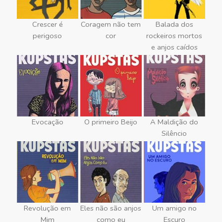
Crescer é
Coragem não tem
Balada dos
perigoso
cor
rockeiros mortos
e anjos caídos
Evocação
O primeiro Beijo
A Maldição do
Silêncio
Revolução em
Eles não são anjos
Um amigo no
Mim
como eu
Escuro