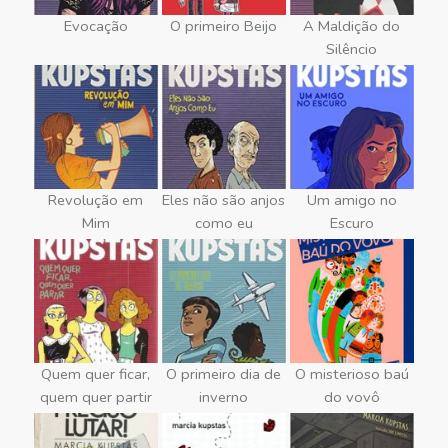
Evocação
O primeiro Beijo
A Maldição do
Silêncio
Revolução em
Eles não são anjos
Um amigo no
Mim
como eu
Escuro
Quem quer ficar,
O primeiro dia de
O misterioso baú
quem quer partir
inverno
do vovô