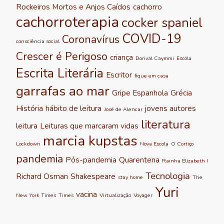
Rockeiros Mortos e Anjos Caídos
cachorro
cachorroterapia
cocker spaniel
COVID-19
Coronavírus
consciência social
Crescer é Perigoso
criança
Dorival Caymmi
Escola
Escrita Literária
Escritor
fique em casa
garrafas ao mar
Gripe Espanhola
Grécia
História
hábito de leitura
jovens autores
José de Alencar
literatura
leitura
Leituras que marcaram vidas
marcia kupstas
Lockdown
Nova Escola
O Cortiço
pandemia
Pós-pandemia
Quarentena
Rainha Elizabeth I
Tecnologia
Richard Osman
Shakespeare
stay home
The
Yuri
vacina
New York Times
Times
Virtualização
Voyager