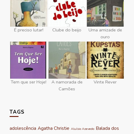
É preciso lutar!
Clube do beijo
Uma amizade de
ouro
Tem que ser Hoje!
A namorada de
Vinte Rever
Camões
TAGS
adolescência
Agatha Christie
Balada dos
Aluísio Azevedo