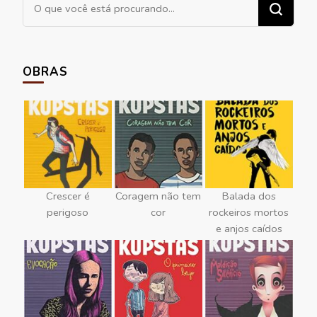
Procurando
algo?
OBRAS
Crescer é
Coragem não tem
Balada dos
perigoso
cor
rockeiros mortos
e anjos caídos