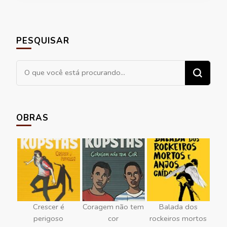
PESQUISAR
Procurando
algo?
OBRAS
Crescer é
Coragem não tem
Balada dos
perigoso
cor
rockeiros mortos