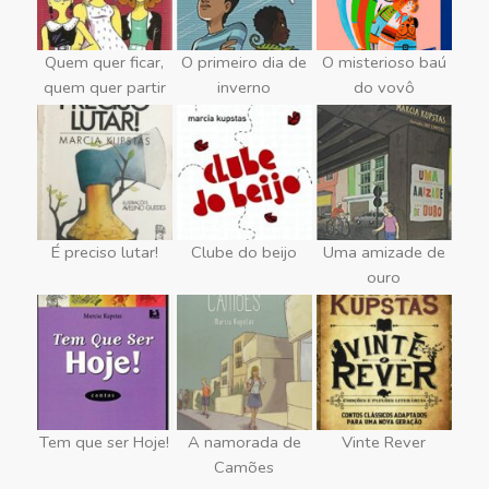
Quem quer ficar,
O primeiro dia de
O misterioso baú
quem quer partir
inverno
do vovô
É preciso lutar!
Clube do beijo
Uma amizade de
ouro
Tem que ser Hoje!
A namorada de
Vinte Rever
Camões