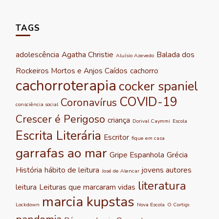
TAGS
adolescência
Agatha Christie
Balada dos
Aluísio Azevedo
Rockeiros Mortos e Anjos Caídos
cachorro
cachorroterapia
cocker spaniel
COVID-19
Coronavírus
consciência social
Crescer é Perigoso
criança
Dorival Caymmi
Escola
Escrita Literária
Escritor
fique em casa
garrafas ao mar
Gripe Espanhola
Grécia
História
hábito de leitura
jovens autores
José de Alencar
literatura
leitura
Leituras que marcaram vidas
marcia kupstas
Lockdown
Nova Escola
O Cortiço