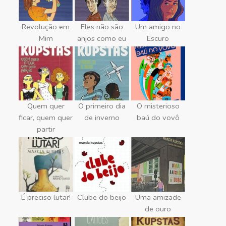
Revolução em
Eles não são
Um amigo no
Mim
anjos como eu
Escuro
Quem quer
O primeiro dia
O misterioso
ficar, quem quer
de inverno
baú do vovô
partir
É preciso lutar!
Clube do beijo
Uma amizade
de ouro