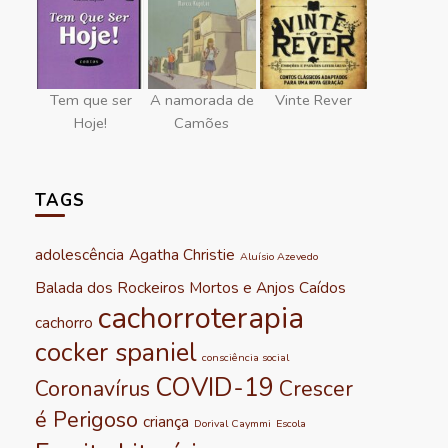
Tem que ser
A namorada de
Vinte Rever
Hoje!
Camões
TAGS
adolescência
Agatha Christie
Aluísio Azevedo
Balada dos Rockeiros Mortos e Anjos Caídos
cachorroterapia
cachorro
cocker spaniel
consciência social
COVID-19
Coronavírus
Crescer
é Perigoso
criança
Dorival Caymmi
Escola