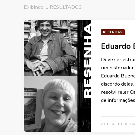
Exibindo: 1 RESULTADOS
RESENHAS
Eduardo B
Deve ser estran
um historiador
Eduardo Bueno.
discordo delas
resolvi reler C
de informações
2 DE JULHO DE 20