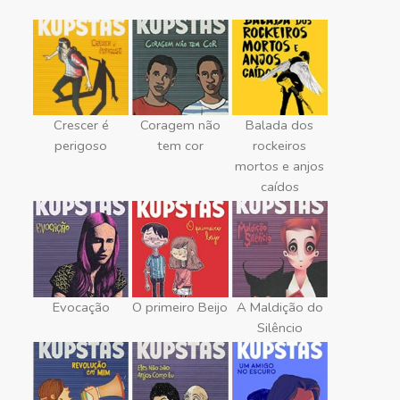
Crescer é
Coragem não
Balada dos
perigoso
tem cor
rockeiros
mortos e anjos
caídos
Evocação
O primeiro Beijo
A Maldição do
Silêncio