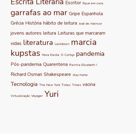
Escrita Literária
Escritor
fique em casa
garrafas ao mar
Gripe Espanhola
Grécia
História
hábito de leitura
José de Alencar
jovens autores
leitura
Leituras que marcaram
marcia
literatura
vidas
Lockdown
kupstas
pandemia
Nova Escola
O Cortiço
Pós-pandemia
Quarentena
Rainha Elizabeth I
Richard Osman
Shakespeare
stay home
Tecnologia
vacina
The New York Times
Times
Yuri
Virtualização
Voyager