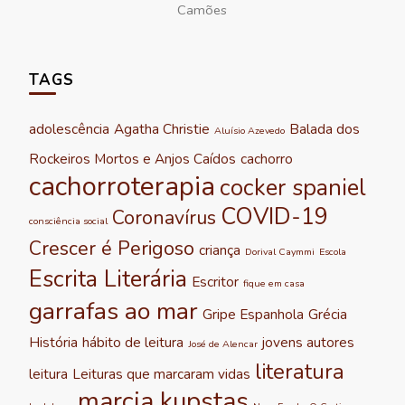
Camões
TAGS
adolescência
Agatha Christie
Balada dos
Aluísio Azevedo
Rockeiros Mortos e Anjos Caídos
cachorro
cachorroterapia
cocker spaniel
COVID-19
Coronavírus
consciência social
Crescer é Perigoso
criança
Dorival Caymmi
Escola
Escrita Literária
Escritor
fique em casa
garrafas ao mar
Gripe Espanhola
Grécia
História
hábito de leitura
jovens autores
José de Alencar
literatura
leitura
Leituras que marcaram vidas
marcia kupstas