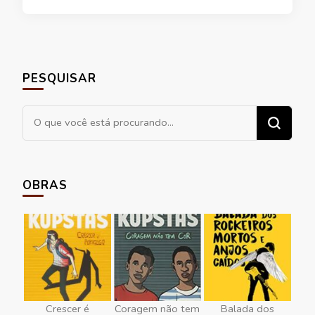
PESQUISAR
Procurando
algo?
OBRAS
Crescer é
Coragem não tem
Balada dos