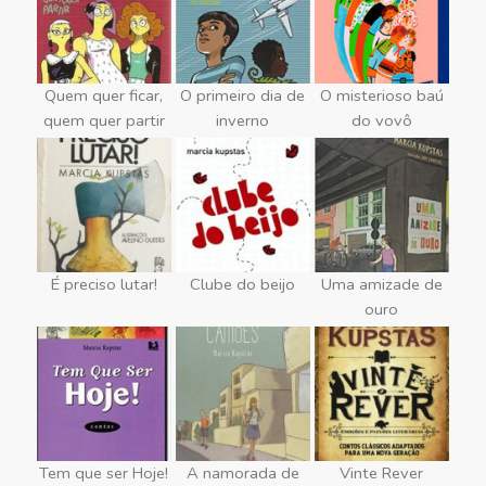
Quem quer ficar,
O primeiro dia de
O misterioso baú
quem quer partir
inverno
do vovô
É preciso lutar!
Clube do beijo
Uma amizade de
ouro
Tem que ser Hoje!
A namorada de
Vinte Rever