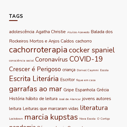
TAGS
adolescência
Agatha Christie
Balada dos
Aluísio Azevedo
Rockeiros Mortos e Anjos Caídos
cachorro
cachorroterapia
cocker spaniel
COVID-19
Coronavírus
consciência social
Crescer é Perigoso
criança
Dorival Caymmi
Escola
Escrita Literária
Escritor
fique em casa
garrafas ao mar
Gripe Espanhola
Grécia
História
hábito de leitura
jovens autores
José de Alencar
literatura
leitura
Leituras que marcaram vidas
marcia kupstas
Lockdown
Nova Escola
O Cortiço