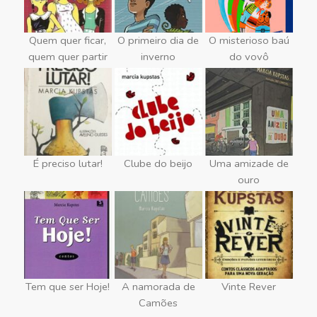
Quem quer ficar,
O primeiro dia de
O misterioso baú
quem quer partir
inverno
do vovô
É preciso lutar!
Clube do beijo
Uma amizade de
ouro
Tem que ser Hoje!
A namorada de
Vinte Rever
Camões