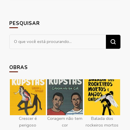
PESQUISAR
Procurando
algo?
OBRAS
Crescer é
Coragem não tem
Balada dos
perigoso
cor
rockeiros mortos