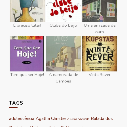
É preciso lutar!
Clube do beijo
Uma amizade de
ouro
Tem que ser Hoje!
A namorada de
Vinte Rever
Camões
TAGS
adolescência
Agatha Christie
Balada dos
Aluísio Azevedo