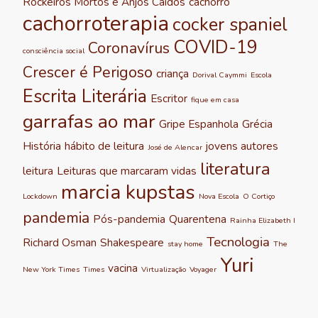
Rockeiros Mortos e Anjos Caídos
cachorro
cachorroterapia
cocker spaniel
COVID-19
Coronavírus
consciência social
Crescer é Perigoso
criança
Dorival Caymmi
Escola
Escrita Literária
Escritor
fique em casa
garrafas ao mar
Gripe Espanhola
Grécia
História
hábito de leitura
jovens autores
José de Alencar
literatura
leitura
Leituras que marcaram vidas
marcia kupstas
Lockdown
Nova Escola
O Cortiço
pandemia
Pós-pandemia
Quarentena
Rainha Elizabeth I
Tecnologia
Richard Osman
Shakespeare
stay home
The
Yuri
vacina
New York Times
Times
Virtualização
Voyager