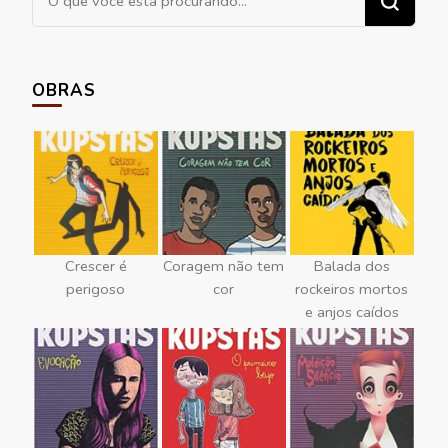
algo?
OBRAS
Crescer é
Coragem não tem
Balada dos
perigoso
cor
rockeiros mortos
e anjos caídos