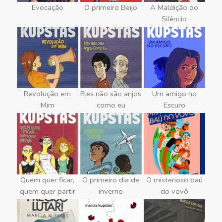
Evocação
O primeiro Beijo
A Maldição do
Silêncio
Revolução em
Eles não são anjos
Um amigo no
Mim
como eu
Escuro
Quem quer ficar,
O primeiro dia de
O misterioso baú
quem quer partir
inverno
do vovô