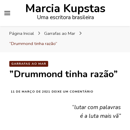
Marcia Kupstas
Uma escritora brasileira
Página Inicial
Garrafas ao Mar
”Drummond tinha razão”
GARRAFAS AO MAR
”Drummond tinha razão”
EM
11 DE MARÇO DE 2021
DEIXE UM COMENTÁRIO
”DRUMMOND
TINHA
“
lutar com palavras
RAZÃO”
é a luta mais vã”