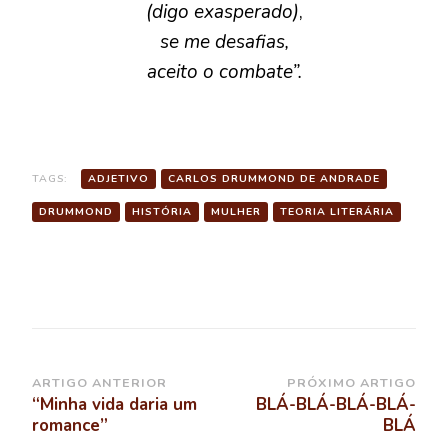
(digo exasperado)
,
se me desafias,
aceito o combate”.
TAGS:
ADJETIVO
CARLOS DRUMMOND DE ANDRADE
DRUMMOND
HISTÓRIA
MULHER
TEORIA LITERÁRIA
Navegação
ARTIGO ANTERIOR
PRÓXIMO ARTIGO
“Minha vida daria um
BLÁ-BLÁ-BLÁ-BLÁ-
de
romance”
BLÁ