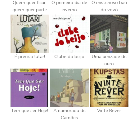
Quem quer ficar,
O primeiro dia de
O misterioso baú
quem quer partir
inverno
do vovô
É preciso lutar!
Clube do beijo
Uma amizade de
ouro
Tem que ser Hoje!
A namorada de
Vinte Rever
Camões