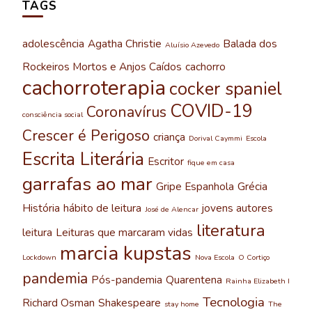
TAGS
adolescência
Agatha Christie
Balada dos
Aluísio Azevedo
Rockeiros Mortos e Anjos Caídos
cachorro
cachorroterapia
cocker spaniel
COVID-19
Coronavírus
consciência social
Crescer é Perigoso
criança
Dorival Caymmi
Escola
Escrita Literária
Escritor
fique em casa
garrafas ao mar
Gripe Espanhola
Grécia
História
hábito de leitura
jovens autores
José de Alencar
literatura
leitura
Leituras que marcaram vidas
marcia kupstas
Lockdown
Nova Escola
O Cortiço
pandemia
Pós-pandemia
Quarentena
Rainha Elizabeth I
Tecnologia
Richard Osman
Shakespeare
stay home
The