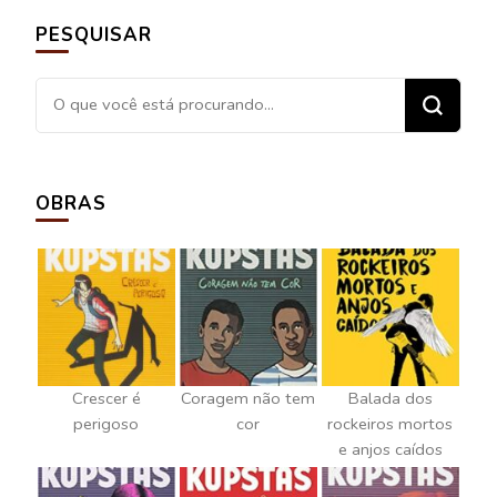
post
PESQUISAR
Procurando
algo?
OBRAS
Crescer é
Coragem não tem
Balada dos
perigoso
cor
rockeiros mortos
e anjos caídos